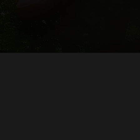
Comparativa en +20 aseguradoras –
Cobertura / precio.
sin prisas ni
Asesoramiento personalizado – Multi
Seguros.
ra y el mejor
Optimizamos tus pólizas al mejor coste.
te ayudamos con reclamaciones y trámites.