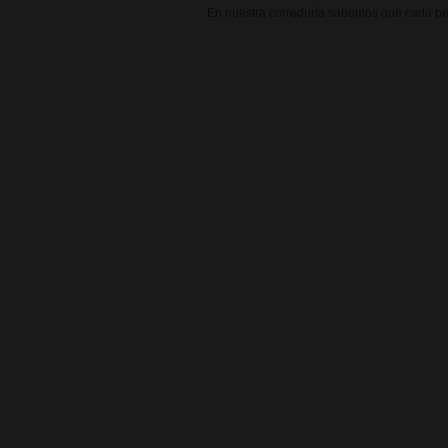
En nuestra correduría sabemos que cada per
SEGUROS DE
SALUD
Protección integral para tu bienestar y el de t
familia:
Enfermedad
: Hospitalización, tratamient
y seguimiento médico
Accidente
: Cobertura 24h para lesiones
imprevistas
Asistencia sanitaria
: Consultas, pruebas
diagnósticas y urgencias
Protección dental
: Desde limpiezas hasta
ortodoncia compleja
Invalidez
: Indemnización por pérdida de