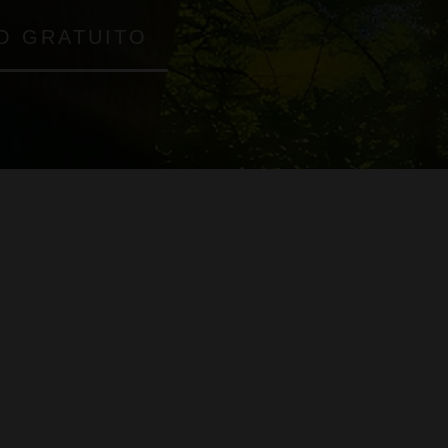
O GRATUITO
Analizamos tu situación 
presiones.
a coche, hogar, salud, vida o
Buscamos la mejor cobertu
precio.