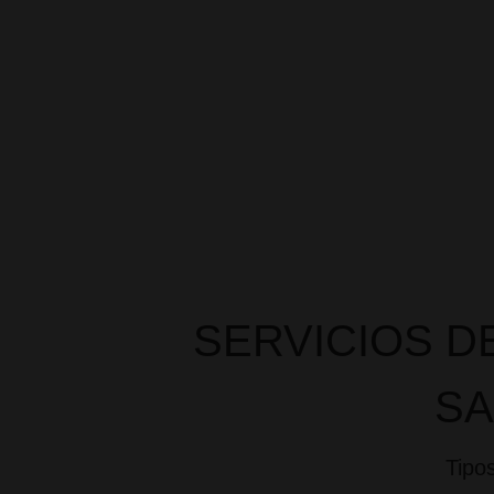
Asesoramien
Gestión de
mejor preci
SERVICIOS 
SA
Tipo