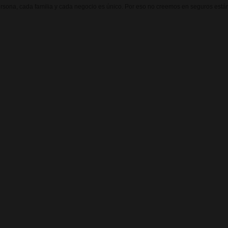
sona, cada familia y cada negocio es único. Por eso no creemos en seguros están
SEGUROS DE
u
HOGAR
os
Protección adaptada a tu vivienda y lo que
más valoras:
Continente
: Estructura del inmueble e
instalaciones fijas
Contenido
: Bienes muebles (muebles,
electrónica, joyas)
Responsabilidad Civil
: Daños accidentales