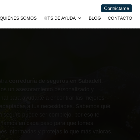
Contáctame
QUIÉNES SOMOS
KITS DE AYUDA
BLOG
CONTACTO
stra
correduría de seguros en Sabadell
,
os un asesoramiento personalizado y
onal para ayudarte a encontrar las mejores
 adaptadas a tus necesidades. Sabemos que
un seguro puede ser complejo, por eso te
ñamos en cada paso para que tomes
nes informadas y protejas lo que más valoras.