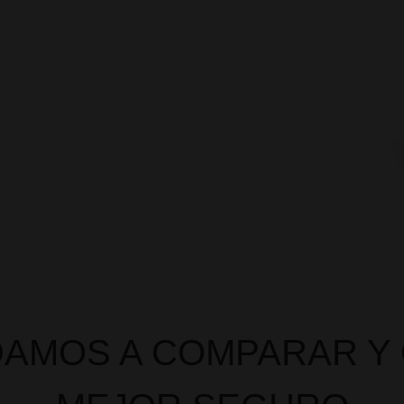
HABLAMOS
CLARO (SIN
LENGUAJE
ENREDADO)
Olvídate de letra pequeña y explicaciones
confusas. Te contamos las cosas como te
las contaríamos a un familiar: sencillo,
honesto y al grano.
DAMOS A COMPARAR Y 