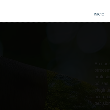
INICIO
En nue
ofrecem
profesi
pólizas
elegir 
acompa
decisio