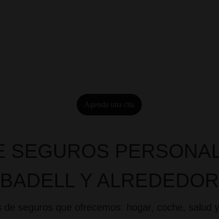
to honesto y transparente
Te explicamos todo claro, sin
 siniestros y renovaciones al
Gestionamos tus trámites, r
o
siniestros
Agenda una cita
DE SEGUROS PERSONAL
BADELL Y ALREDEDO
s de seguros que ofrecemos: hogar, coche, salud 