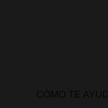
No nos conformamos con lo primero que
nos ofrecen. Rastreamos entre +20
aseguradoras para encontrar exactamente
lo que necesitas, ni más ni menos.
CÓMO TE AYU