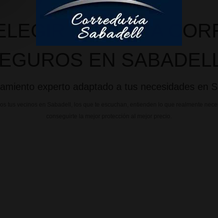
ELEGIR NUESTRA COR
EGUROS EN SABADEL
amiento experto adaptado a tus necesidades en S
tus vecinos en Sabadell, los que te escuchan, entienden lo que realmente nece
conseguirte la mejor protección al mejor precio.