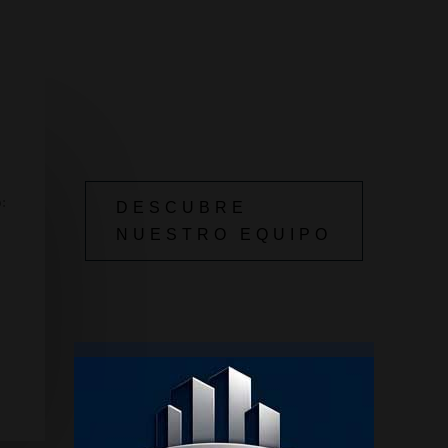
a terceros
Asistencia en hogar
: Reparaciones
urgentes las 24h
Defensa jurídica
: Soporte legal en
conflictos
:
DESCUBRE
NUESTRO EQUIPO
a