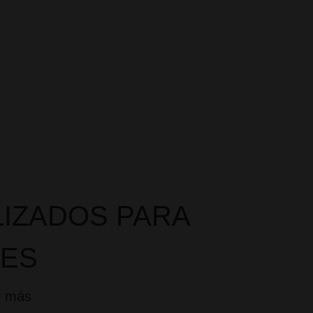
 letra pequeña.
Ajustamos tu seguro si cambian tus
enovaciones o
necesidades.
IZADOS PARA
RES
y más